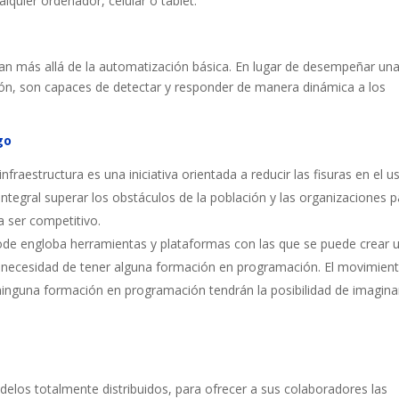
lquier ordenador, celular o tablet.
an más allá de la automatización básica. En lugar de desempeñar un
ción, son capaces de detectar y responder de manera dinámica a los
.
go
infraestructura es una iniciativa orientada a reducir las fisuras en el u
integral superar los obstáculos de la población y las organizaciones 
a ser competitivo.
de engloba herramientas y plataformas con las que se puede crear 
n necesidad de tener alguna formación en programación. El movimien
inguna formación en programación tendrán la posibilidad de imagina
os totalmente distribuidos, para ofrecer a sus colaboradores las