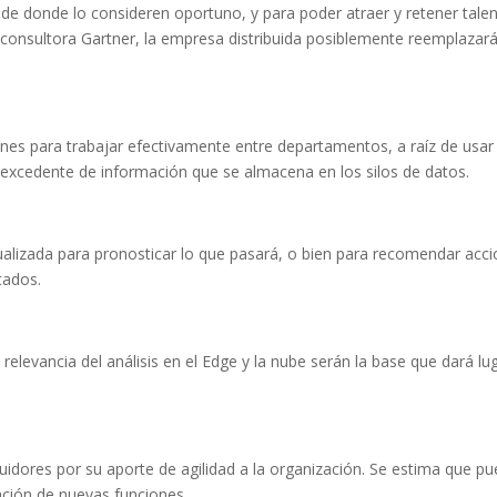
de donde lo consideren oportuno, y para poder atraer y retener tale
a consultora Gartner, la empresa distribuida posiblemente reemplazar
ciones para trabajar efectivamente entre departamentos, a raíz de usa
 excedente de información que se almacena en los silos de datos.
ualizada para pronosticar lo que pasará, o bien para recomendar acc
tados.
relevancia del análisis en el Edge y la nube serán la base que dará lu
dores por su aporte de agilidad a la organización. Se estima que p
ación de nuevas funciones.