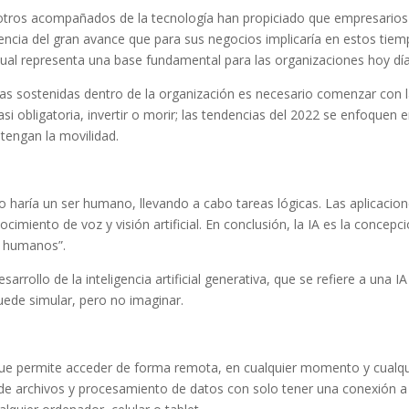
e otros acompañados de la tecnología han propiciado que empresarios
cia del gran avance que para sus negocios implicaría en estos tie
cual representa una base fundamental para las organizaciones hoy día
ias sostenidas dentro de la organización es necesario comenzar con 
i obligatoria, invertir o morir; las tendencias del 2022 se enfoquen e
tengan la movilidad.
 haría un ser humano, llevando a cabo tareas lógicas. Las aplicacio
imiento de voz y visión artificial. En conclusión, la IA es la concepc
s humanos”.
arrollo de la inteligencia artificial generativa, que se refiere a una I
ede simular, pero no imaginar.
 que permite acceder de forma remota, en cualquier momento y cualqu
de archivos y procesamiento de datos con solo tener una conexión a