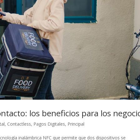
ontacto: los beneficios para los negoci
tal
,
Contactless
,
Pagos Digitales
,
Principal
ecnología inalámbrica NFC que permite que dos dispositivos se