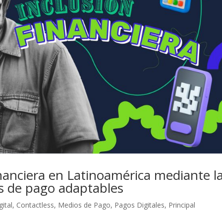
inanciera en Latinoamérica mediante l
s de pago adaptables
gital
,
Contactless
,
Medios de Pago
,
Pagos Digitales
,
Principal